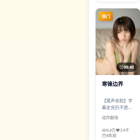
重新判断“谁才
是受害者”。
热门
99:40
寒锋边界
【尾声余韵】字
幕走完仍不愿离
席：不是彩蛋，
动作
剧场
而是情绪没收
尾。寒锋边界像
9.4万
3.9千
一杯后调很长的
4年前