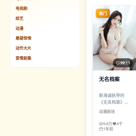
电视剧
热门
综艺
动漫
悬疑惊悚
动作大片
爱情剧集
99:11
无名档案
新海诚执导的
《无名档案》不
走安全牌：前半
动漫
剧场
段像生活流散
文，后半段突然
9.8万
4千
收紧成动漫的绞
1年前
索，观众会被迫