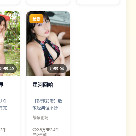
意接受不确定性
的你。
最新
99:40
99:04
界
星河回响
力】
【影迷彩蛋】致
也有完整
敬经典但不抄
是洗
袭：构图、道
战争
剧场
让观众
具、一句台词都
”如何从
在点头。星河回
3千
2.8万
2.4千
出来。
响适合愿意暂停
2年前