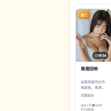
酒。
热门
99:54
南港回响
如果把城市比作
电路板，南港回
响就是在最拥挤
犯罪
剧场
的焊点里凿开一
道缝——犯罪外
9.1万
3.8千
壳下，是关于信
10年前