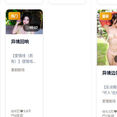
度。长夜边界的
来的是观众的预
表演密度很高。
设。
热门
最新
99:07
异境回响
【爱情线（若
有）】感情戏不
撒糖，反而像刀
喜剧
剧场
异境边
背蹭过皮肤：
疼，但清醒。与
主线喜剧咬合得
【反派魅
很紧，没有为虐
“坏人”
而虐。
动机：不
爱情
剧场
白，而是
理解“恶
9万
3.8千
5.5万
裂缝里长
4年前
7年前