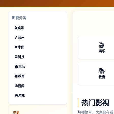
影视分类
🎬
娱乐
🎵
音乐
🎬
⚽
体育
娱乐
💻
科技
🏠
生活
📚
📚
教育
教育
📰
新闻
🎮
游戏
热门影视
热播榜单，大家都在看
电影