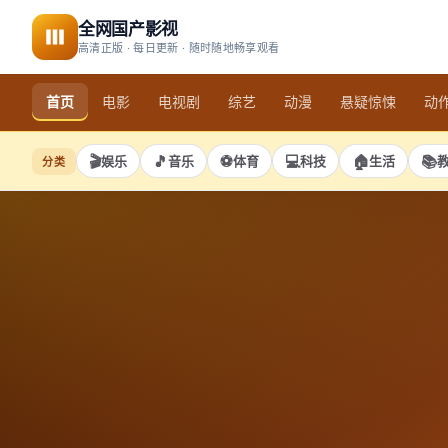
全网国产影视
高清正版 · 每日更新 · 随时随地畅享观看
首页
电影
电视剧
综艺
动漫
悬疑惊悚
动
🎬
🎵
⚽
💻
🏠
📚
娱乐
音乐
体育
科技
生活
分类