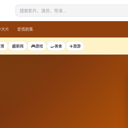
作大片
爱情剧集
📰
🎮
🍳
✈️
教育
新闻
游戏
美食
旅游