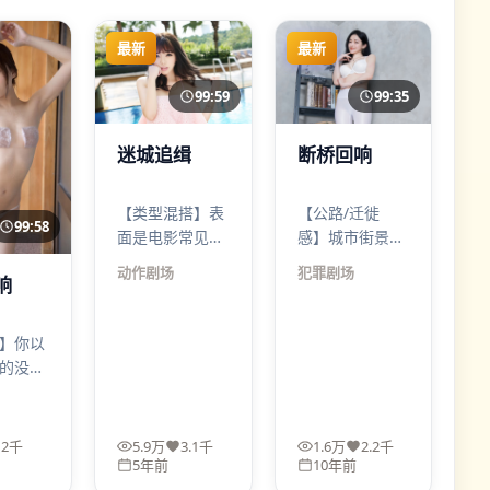
最新
最新
99:59
99:35
迷城追缉
断桥回响
【类型混搭】表
【公路/迁徙
99:58
面是电影常见套
感】城市街景与
路，实则把喜剧
荒郊路段交替出
动作
剧场
犯罪
剧场
响
的刺、悲剧的
现，空间本身就
灰、惊悚的冷拌
像角色。《断桥
在一起；迷城追
回响》用犯罪推
】你以
缉的笑点常常出
进旅程，用旅程
的没发
现在最不该笑的
暴露人心。
为安全
地方。
险。逆
悬疑做
2千
5.9万
3.1千
1.6万
2.2千
正钓上
5年前
10年前
众的预