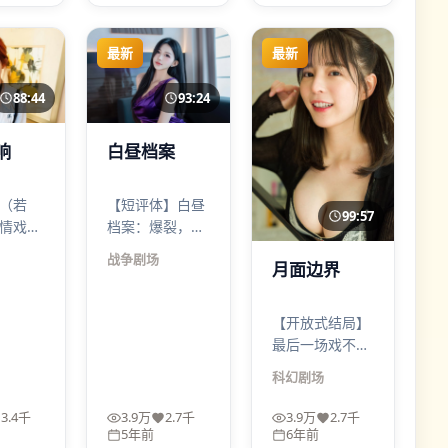
最新
最新
88:44
93:24
响
白昼档案
（若
【短评体】白昼
99:57
情戏不
档案：爆裂，利
而像刀
落，留白多。看
战争
剧场
月面边界
肤：
完会想说“导演
醒。与
很懂克制”，也
咬合得
会想说“生活比
【开放式结局】
有为虐
电影更不讲
最后一场戏不把
理”。
答案喂到嘴边，
科幻
剧场
而是把问题留在
观众喉咙里。适
3.4千
3.9万
2.7千
3.9万
2.7千
合喜欢讨论、愿
5年前
6年前