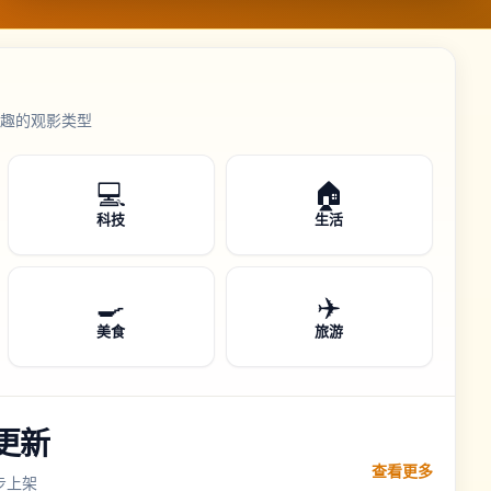
趣的观影类型
💻
🏠
科技
生活
🍳
✈️
美食
旅游
更新
查看更多
步上架