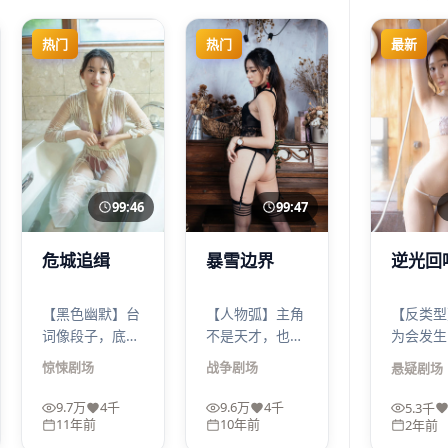
热门
热门
最新
99:46
99:47
危城追缉
暴雪边界
逆光回
【黑色幽默】台
【人物弧】主角
【反类型
词像段子，底色
不是天才，也不
为会发生
却冷。危城追缉
是英雄，只是一
生，你以
惊悚
剧场
战争
剧场
悬疑
剧场
让你边笑边皱眉
个在选举夜里做
的人最危
——惊悚的荒诞
选择的人。《暴
光回响用
9.7万
4千
9.6万
4千
5.3千
来自现实，而不
雪边界》的好
诱饵，真
11年前
10年前
2年前
是来自编剧的脑
看，在于把“懦
来的是观