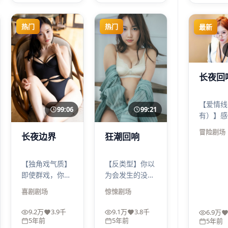
洞税。
弱”也拍得有重
设。
量。
热门
热门
最新
长夜回
【爱情线
99:06
99:21
有）】感
撒糖，反
冒险
剧场
长夜边界
狂潮回响
背蹭过皮
疼，但清
主线冒险
【独角戏气质】
【反类型】你以
很紧，没
即使群戏，你也
为会发生的没发
而虐。
会感觉世界在围
生，你以为安全
喜剧
剧场
惊悚
剧场
着某个人转——
的人最危险。狂
不是主角光环，
潮回响用惊悚做
9.2万
3.9千
9.1万
3.8千
6.9万
而是命运集中
诱饵，真正钓上
5年前
5年前
5年前